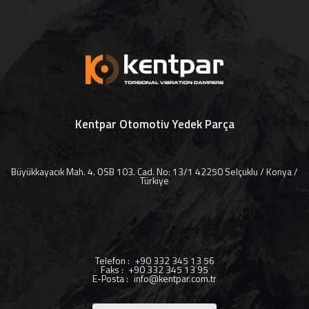
Kentpar Otomotiv Yedek Parça
Büyükkayacık Mah. 4. OSB 103. Cad. No: 13/1 42250 Selçuklu / Konya /
Türkiye
Telefon
:
+90 332 345 13 56
Faks
:
+90 332 345 13 95
E-Posta
:
info@kentpar.com.tr