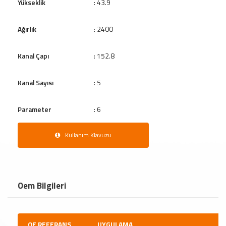
Yükseklik
: 43.9
Ağırlık
: 2400
Kanal Çapı
: 152.8
Kanal Sayısı
: 5
Parameter
: 6
Kullanım Klavuzu
Oem Bilgileri
OE REFERANS
UYGULAMA