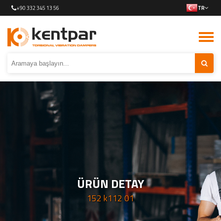
+90 332 345 13 56
TR
ÜRÜN DETAY
152 k112 01