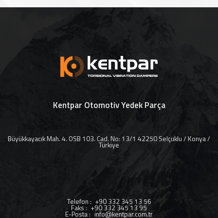
Kentpar Otomotiv Yedek Parça
Büyükkayacık Mah. 4. OSB 103. Cad. No: 13/1 42250 Selçuklu / Konya /
Türkiye
Telefon
:
+90 332 345 13 56
Faks
:
+90 332 345 13 95
E-Posta
:
info@kentpar.com.tr