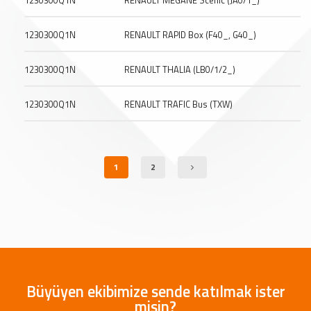
1230300Q1N
RENAULT MEGANE Scenic (JA0/1_)
1230300Q1N
RENAULT RAPID Box (F40_, G40_)
1230300Q1N
RENAULT THALIA (LB0/1/2_)
1230300Q1N
RENAULT TRAFIC Bus (TXW)
1
2
Büyüyen ekibimize sende katılmak ister
misin?