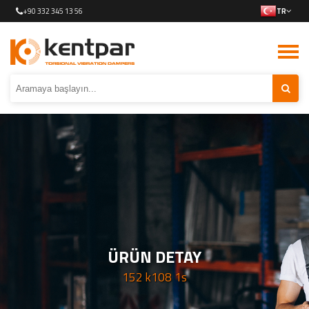
+90 332 345 13 56
TR
ÜRÜN DETAY
152 k108 1s