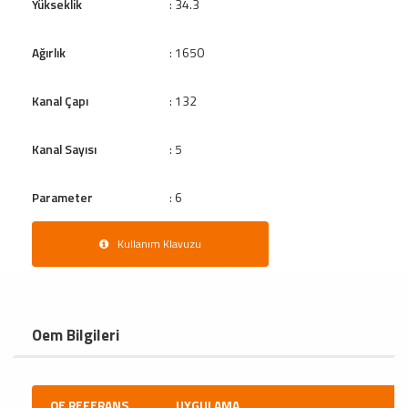
Yükseklik
: 34.3
Ağırlık
: 1650
Kanal Çapı
: 132
Kanal Sayısı
: 5
Parameter
: 6
Kullanım Klavuzu
Oem Bilgileri
OE REFERANS
UYGULAMA