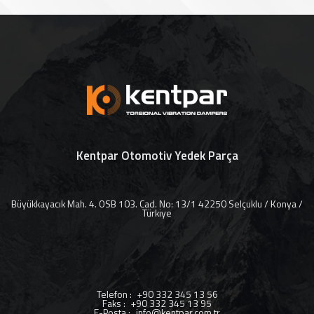
Kentpar Otomotiv Yedek Parça
Büyükkayacık Mah. 4. OSB 103. Cad. No: 13/1 42250 Selçuklu / Konya /
Türkiye
Telefon
:
+90 332 345 13 56
Faks
:
+90 332 345 13 95
E-Posta
:
info@kentpar.com.tr