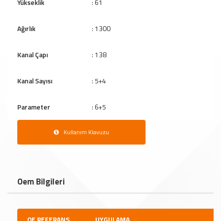
Yükseklik
: 61
Ağırlık
: 1300
Kanal Çapı
: 138
Kanal Sayısı
: 5+4
Parameter
: 6+5
Kullanım Klavuzu
Oem Bilgileri
OE REFERANS
UYGULAMA