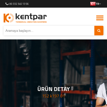
+90 332 345 13 56
TR
ÜRÜN DETAY
152 k197 01