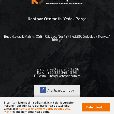
Kentpar Otomotiv Yedek Parça
Büyükkayacık Mah. 4. OSB 103. Cad. No: 13/1 42250 Selçuklu / Konya /
Türkiye
Telefon
:
+90 332 345 13 56
Faks
:
+90 332 345 13 95
E-Posta
:
info@kentpar.com.tr
/kentparOtomotiv
/kentparOtomotiv
Sitemizin işlemesini sağlamak için teknik çerezler
kullanılmaktadır. Çerezler hakkında detaylı bilgi
Metni Okudum
almak için
Kentpar Otomotiv Çerez Aydınlatma
/kentparOtomotiv
Metni
’ni incelemenizi rica ederiz.