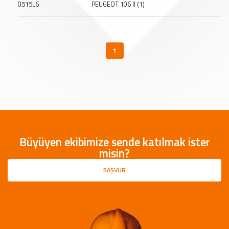
0515L6
PEUGEOT 106 II (1)
1
Büyüyen ekibimize sende katılmak ister
misin?
BAŞVUR