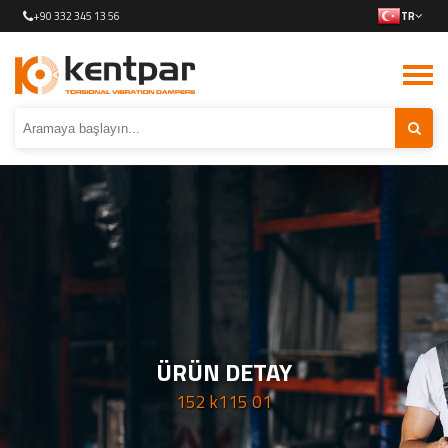
+90 332 345 13 56
TR
ÜRÜN DETAY
152 k115 01