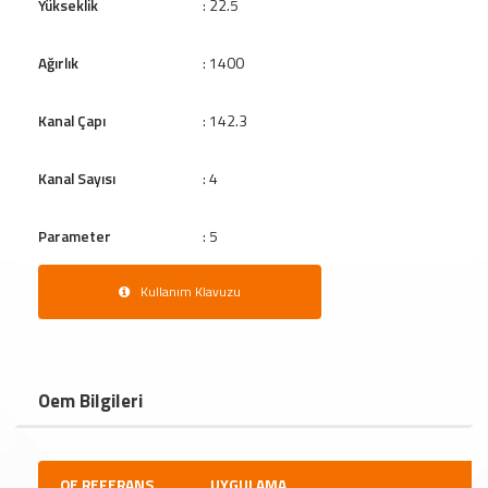
Yükseklik
: 22.5
Ağırlık
: 1400
Kanal Çapı
: 142.3
Kanal Sayısı
: 4
Parameter
: 5
Kullanım Klavuzu
Oem Bilgileri
OE REFERANS
UYGULAMA