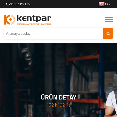
+90 332 345 13 56
TR
ÜRÜN DETAY
152 k192 1s