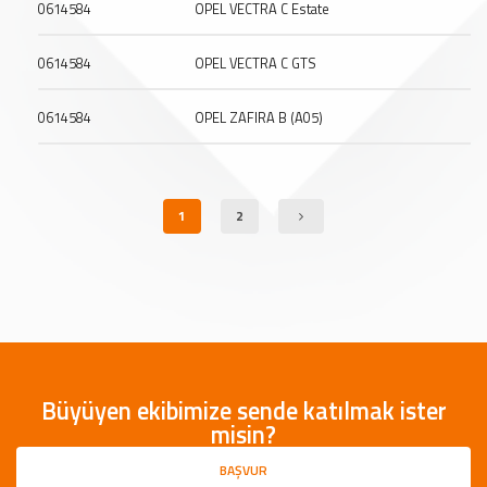
0614584
OPEL VECTRA C Estate
0614584
OPEL VECTRA C GTS
0614584
OPEL ZAFIRA B (A05)
1
2
Büyüyen ekibimize sende katılmak ister
misin?
BAŞVUR