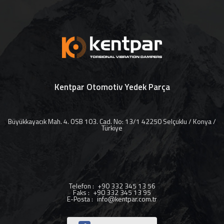
Kentpar Otomotiv Yedek Parça
Büyükkayacık Mah. 4. OSB 103. Cad. No: 13/1 42250 Selçuklu / Konya /
Türkiye
Telefon
:
+90 332 345 13 56
Faks
:
+90 332 345 13 95
E-Posta
:
info@kentpar.com.tr