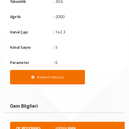
Yükseklik
: 30.6
Ağırlık
: 2000
Kanal Çapı
: 142.3
Kanal Sayısı
: 5
Parameter
: 6
Kullanım Klavuzu
Oem Bilgileri
OE REFERANS
UYGULAMA