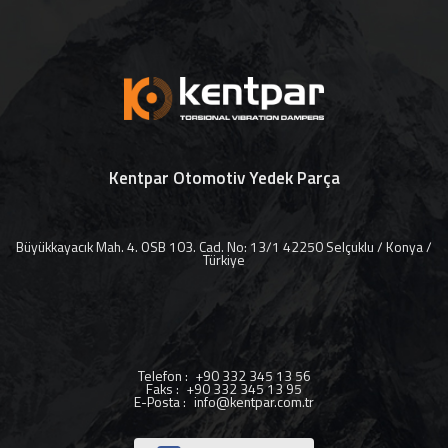
Kentpar Otomotiv Yedek Parça
Büyükkayacık Mah. 4. OSB 103. Cad. No: 13/1 42250 Selçuklu / Konya /
Türkiye
Telefon
:
+90 332 345 13 56
Faks
:
+90 332 345 13 95
E-Posta
:
info@kentpar.com.tr