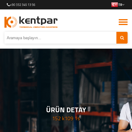
+90 332 345 13 56
TR
ÜRÜN DETAY
152 k109 1s