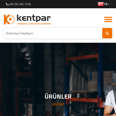
+90 332 345 13 56
TR
ÜRÜNLER
ürünler