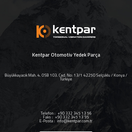
Kentpar Otomotiv Yedek Parça
Büyükkayacık Mah. 4. OSB 103. Cad. No: 13/1 42250 Selçuklu / Konya /
Türkiye
Telefon
:
+90 332 345 13 56
Faks
:
+90 332 345 13 95
E-Posta
:
info@kentpar.com.tr