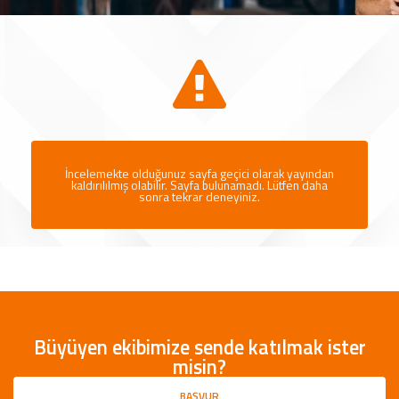
İncelemekte olduğunuz sayfa geçici olarak yayından
kaldırılılmış olabilir. Sayfa bulunamadı. Lütfen daha
sonra tekrar deneyiniz.
Büyüyen ekibimize sende katılmak ister
misin?
BAŞVUR