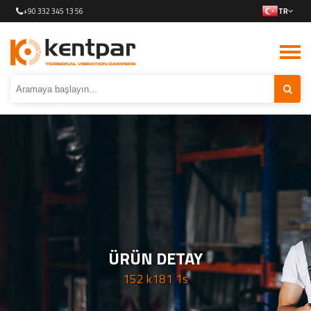
+90 332 345 13 56
TR
ÜRÜN DETAY
152 k181 1s