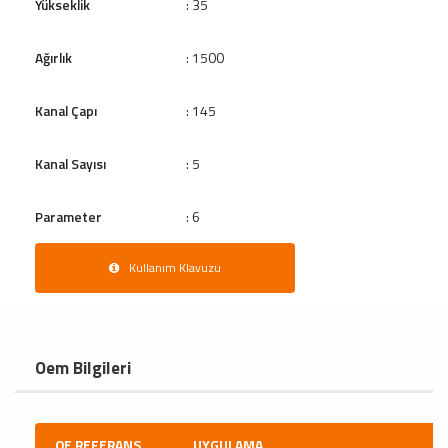
Yükseklik
: 35
Ağırlık
: 1500
Kanal Çapı
: 145
Kanal Sayısı
: 5
Parameter
: 6
Kullanım Klavuzu
Oem Bilgileri
OE REFERANS
UYGULAMA