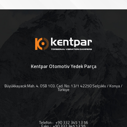
Kentpar Otomotiv Yedek Parça
Büyükkayacık Mah. 4. OSB 103. Cad. No: 13/1 42250 Selçuklu / Konya /
Türkiye
Telefon
:
+90 332 345 13 56
Faks
:
+90 332 345 13 95