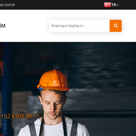
ar.com.tr
TR
ŞİM
152 k102 01