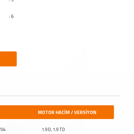
: 6
MOTOR HACİM / VERSİYON
/04
1.9 D, 1.9 TD