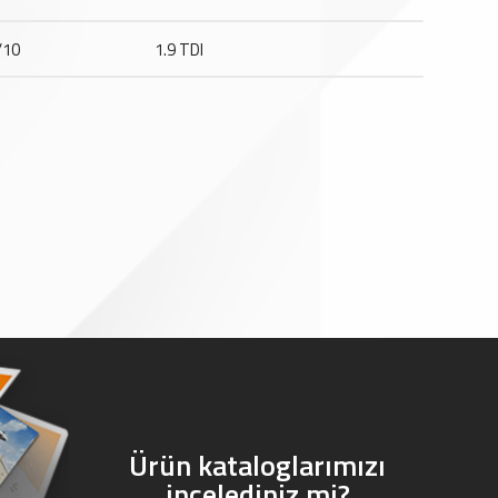
/10
1.9 TDI
Ürün kataloglarımızı
incelediniz mi?