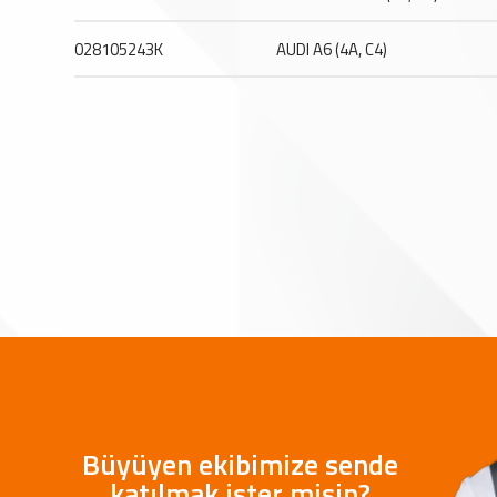
028105243K
AUDI A6 (4A, C4)
Büyüyen ekibimize sende
katılmak ister misin?