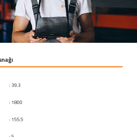
snağı
: 39.3
: 1800
: 155.5
: 5