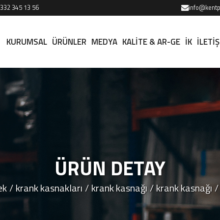
 332 345 13 56
info@kentp
KURUMSAL
ÜRÜNLER
MEDYA
KALİTE & AR-GE
İK
İLETİ
ÜRÜN DETAY
ek
krank kasnakları
krank kasnağı
krank kasnağı